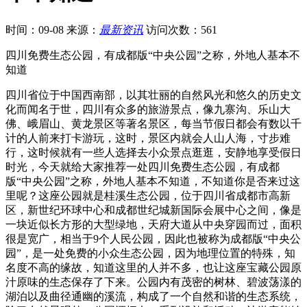
时间：09-08
来源：
最新资讯
访问次数：561
四川免费生态公园，有成都版“中央公园”之称，外地人基本不
知道
四川省位于中国西南部，以其壮丽的自然风光和悠久的历史文
化而闻名于世，四川有众多的旅游景点，像九寨沟、乐山大
佛、峨眉山、黄龙景区等著名景区，每当节假日都会有数以千
计的人前来打卡游玩，这时，景区内就会人山人海，寸步难
行，这时候就有一些人选择去小众景点逛逛，安静地享受假日
时光，今天就给大家推荐一处四川免费生态公园，有成都
版“中央公园”之称，外地人基本不知道，不知道你是否来过这
里呢？这座公园就是桂溪生态公园，位于四川省成都市高新
区，新世纪环球中心和成都世纪城新国际会展中心之间，像是
一块近似长方形的大型绿地，天府大道从中央穿园而过，面积
很是宽广，相当于9个人民公园，因此也被称为成都版“中央公
园”，是一处免费的小众生态公园，因为地理位置的特殊，知
名度不高的缘故，知道这里的人并不多，也让这座宝藏公园原
汁原味的生态保存了下来。公园内有茂密的树林、碧波荡漾的
湖泊以及曲径通幽的溪流，构成了一个自然和谐的生态系统，