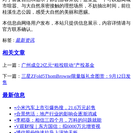
市喧嚣、与大自然亲密接触的理想场所，不妨抽出时间，前往
桂溪生态公园，感受大自然的美丽和恩赐。
本信息由网络用户发布，
本站只提供信息展示，内容详情请与
官方联系确认。
标签 :
最新资讯
相关文章
上一篇：
广州成立2亿元“租投联动”产投基金
下一篇：
三星ZFold5ThomBrowne限量版礼盒图赏：9月12日发
售
最新信息
•
小米汽车上市引爆热搜，21.6万元起售
•
合景悠活：地产行业的影响会逐渐消减
•
李稻葵：相信三四个月，万科的问题就能
•
V观财报｜东方国信：拟6000万元增资视
•
博信股份快速拉升上演地天板