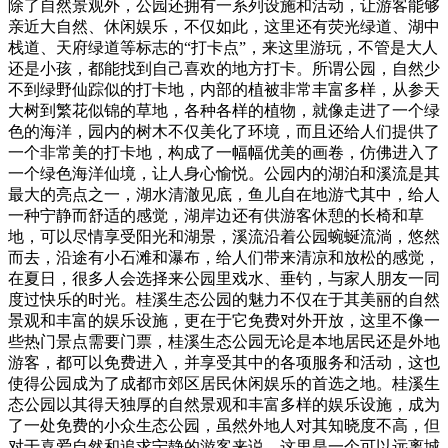
除了自然景观外，公园还拥有一系列设施和活动，让游客能够
亲近大自然、休闲娱乐，不仅如此，这里还有荧光绿道、湖中
栈道、天府绿道等标志的“打卡点”，来这里游玩，不管是大人
还是小孩，都能找到自己喜欢的地方打卡。所谓公园，自然少
不到绿野仙踪似的打卡地，内部的植被非常丰富多样，从参天
大树到繁花似锦的草地，各种各样的植物，就像走进了一个绿
色的海洋，园内的树木不仅美化了环境，而且还给人们提供了
一个非常美的打卡地，构成了一幅幅优美的画卷，仿佛进入了
一个绿色海洋仙境，让人身心愉悦。公园内的湖泊和溪流是其
最大的亮点之一，湖水清澈见底，鱼儿自在地游弋其中，给人
一种宁静而舒适的感觉，湖岸边还有供游客休憩的长椅和草
地，可以尽情享受阳光和湖景，溪流沿着公园蜿蜒流淌，悠然
而去，沿途有小石滩和瀑布，给人们带来清凉和放松的感觉，
在夏日，很多人会选择来公园里戏水、垂钓，与家人朋友一同
度过快乐的时光。桂溪生态公园的魅力不仅在于其美丽的自然
景观和丰富的娱乐设施，更在于它免费对外开放，这里不像一
些热门景点需要门票，桂溪生态公园无论是本地居民还是外地
游客，都可以免费进入，并享受其中的各项服务和活动，这也
使得公园成为了成都市郊区居民休闲娱乐的首选之地。桂溪生
态公园以其得天独厚的自然景观和丰富多样的娱乐设施，成为
了一处免费的小众生态公园，虽然外地人对其知晓度不高，但
对于喜爱自然和追求宁静的游客来说，这里是一个可以远离城