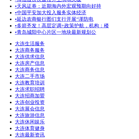
•
天风证券：近期海内外宏观预期向好持
•
中国平安加大投入服务实体经济
•
延边农商银行图们支行开展“谨防电
•
多箭齐发！高层定调+政策护航，机构：楼
•
青岛城阳中心片区一地块最新规划公
大连生活服务
大连商务服务
大连供求信息
大连房产信息
大连商务信息
大连二手市场
大连教育培训
大连求职招聘
大连招商加盟
大连创业投资
大连展会信息
大连旅游信息
大连休闲娱乐
大连体育健身
大连最新资讯