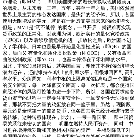
币理论（即MMT），即用美国未来的增长来换取现阶段美元
的增发。从未来看，三年、五年，甚至十年之后，美国依然是
世界上最主要的核心发达国家，是头部的经济体。所以，各国
使用无限增发的美元，就是在一起透支美国未来的经济增长。
但是，MMT是“药不能停”的概念，一旦开启，就很难再实现
货币政策的正常化。以欧洲为例，欧洲实行的量化宽松政策
（即QE）以及后续欧债危机的进一步放松之后，欧洲基本进
入了零利率。日本也是最早开始量化宽松政策（即QE）的国
家，后面又 有量化和质化宽松政策（即QQE），又有收益率
曲线控制政策（即YCC），也基本停滞在了零利率的水平。
因此，本轮加息结束后，就美国而言，即便其本身的经济增长
潜力还在， 还能维持在0以上的利率水平，但很难再回到 高利
率水平。众所周知，利率中枢的上限离0的距离就是一个国家
的安全距离，每一次降低安全距离，每一次扩表，都会使得国
家经济体的风险可控能力进一步下降。所以，各国在要求储备
货币资产的过程中一定要注重安全性。一旦安全性无法得到保
证，那就不要把大量的鸡蛋放在同一篮子里。虽然 ，现阶段
美元还是全球第一的储备货币，但各国其实已经开始进行篮子
的转移。这种转移体现在，比如， 一带一路国家 、 跟中国贸
易关系往来密切的国家 ， 明显在增持人民币资产。 同时，中
国也在增持俄罗斯和其他相关国家的资产， 并相对降低了对
美国国债的储备。当然，日本和欧洲也在降低对美国国债的储