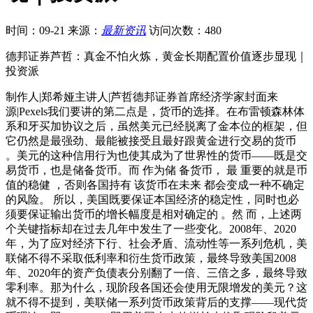
时间：09-21
来源：
最新资讯
访问次数：480
德邦证券芦哲：真金不怕火炼，黄金长期配置价值逐步显现｜
投资派
制作人|郑希娅主讲人|芦哲德邦证券首席经济学家封面来
源|Pexels我们要讲的第二点是，货币的选择。在布雷顿森林体
系和牙买加协议之后，虽然美元已经脱离了金本位的框架，但
它仍然是最强劲、最能被接受且最好跟黄金进行交易的货币
。美元的这种信用行为也使其成为了世界性的货币——既是交
易货币，也是储备货币。而 作为储 备货币， 最 重要的就是币
值的稳健 ，否则各国持有 该货币在未来 都会变成一种不确定
的风险。 所以，美国既要保证本国经济的稳定性，同时也必
须要保证输出货币的增长幅度是相对确定的 。然 而，上述两
个关键指标却在过去几年中发生了一些变化。2008年、2020
年，为了应对经济下行、社会矛盾、流动性等一系列危机，美
联储不得不采取低利率和衍生货币政策，最终导致美国2008
年、2020年的资产负债表分别翻了一倍、三倍之多，最终导致
零利率。那为什么，现阶段各国还会使用无限增发的美元？这
就不得不提到，美联储一系列货币政策背后的支撑——现代货