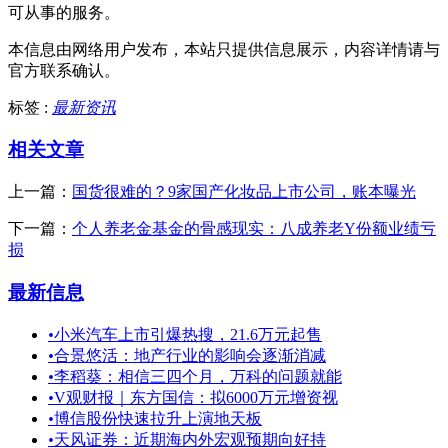
可从事的服务。
本信息由网络用户发布，
本站只提供信息展示，内容详情请与
官方联系确认。
标签 :
最新资讯
相关文章
上一篇：
国货很难的？9家国产化妆品上市公司，账本曝光
下一篇：
个人养老金基金的骨感现实：八成养老Y份额业绩亏
损
最新信息
•
小米汽车上市引爆热搜，21.6万元起售
•
合景悠活：地产行业的影响会逐渐消减
•
李稻葵：相信三四个月，万科的问题就能
•
V观财报｜东方国信：拟6000万元增资视
•
博信股份快速拉升上演地天板
•
天风证券：近期海内外宏观预期向好持