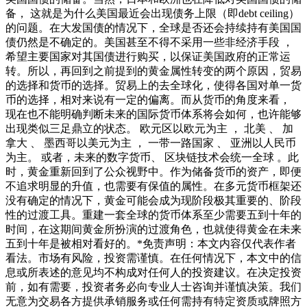
备， 这就是为什么美国最近会出现债务上限（即debt ceiling）
的问题。在大发国债的情况下，全球是否还会持续持有美国国
债仍然是不确定的。美国甚至不得不采用一些非经济手段 ，
希望主要国家对其国债进行购买，以保证美国政府的正常运
转。所以，再回到之前提到的黄金属性转变的两个原因，贸易
的选择和货币的选择。贸易上的去全球化，使得各国对单一货
币的选择，相对来说有一定的偏离。而从货币的角度来看，
现在也不能明确判断未来的国际货币体系将会如何，也许能够
出现类似三足鼎立的状态。 欧元区以欧元为主 ， 北美 、 加
拿大 、 墨西哥以美元为主 ， 一带一路国家 、 亚洲以人民币
为主。 或者，未来的数字货币、 区块链技术会统一全球 。此
时，黄金重新回到了公众视野中。作为储备货币的资产，即便
不追求明显的升值，也需要有保值的属性。在多元货币框架还
没有确定的情况下，黄金可能会成为现阶段极其重要的、阶段
性的过渡工具。重建一套全球的货币体系至少需要五到十年的
时间，在这期间黄金所扮演的过渡角色，也就使得黄金在未来
五到十年是被相对看好的。*免责声明：本文内容仅代表作者
看法。市场有风险，投资需谨慎。在任何情况下，本文中的信
息或所表述的意见均不构成对任何人的投资建议。在决定投资
前，如有需要，投资者务必向专业人士咨询并谨慎决策。我们
无意为交易各方提供承销服务或任何需持有特定资质或牌照方