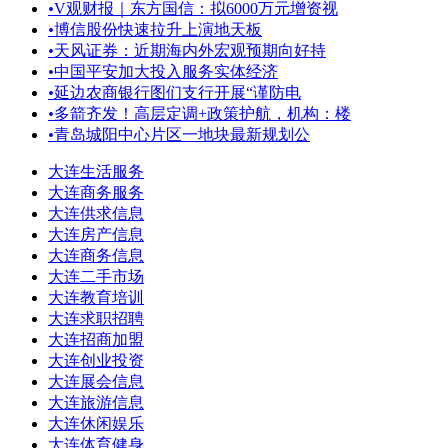
•
V观财报｜东方国信：拟6000万元增资视
•
博信股份快速拉升上演地天板
•
天风证券：近期海内外宏观预期向好持
•
中国平安加大投入服务实体经济
•
延边农商银行图们支行开展“谨防电
•
多箭齐发！高层定调+政策护航，机构：楼
•
青岛城阳中心片区一地块最新规划公
大连生活服务
大连商务服务
大连供求信息
大连房产信息
大连商务信息
大连二手市场
大连教育培训
大连求职招聘
大连招商加盟
大连创业投资
大连展会信息
大连旅游信息
大连休闲娱乐
大连体育健身