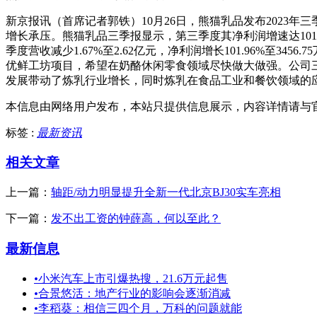
新京报讯（首席记者郭铁）10月26日，熊猫乳品发布202
增长承压。熊猫乳品三季报显示，第三季度其净利润增速达101.96
季度营收减少1.67%至2.62亿元，净利润增长101.96%
优鲜工坊项目，希望在奶酪休闲零食领域尽快做大做强。公司
发展带动了炼乳行业增长，同时炼乳在食品工业和餐饮领域的应
本信息由网络用户发布，
本站只提供信息展示，内容详情请与
标签 :
最新资讯
相关文章
上一篇：
轴距/动力明显提升全新一代北京BJ30实车亮相
下一篇：
发不出工资的钟薛高，何以至此？
最新信息
•
小米汽车上市引爆热搜，21.6万元起售
•
合景悠活：地产行业的影响会逐渐消减
•
李稻葵：相信三四个月，万科的问题就能