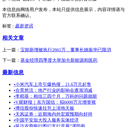
本信息由网络用户发布，
本站只提供信息展示，内容详情请与
官方联系确认。
标签 :
最新资讯
相关文章
上一篇：
宝能新增被执行2661万，董事长姚振华已限消
下一篇：
基金经理四季度大举加仓新能源和医药
最新信息
•
小米汽车上市引爆热搜，21.6万元起售
•
合景悠活：地产行业的影响会逐渐消减
•
李稻葵：相信三四个月，万科的问题就能
•
V观财报｜东方国信：拟6000万元增资视
•
博信股份快速拉升上演地天板
•
天风证券：近期海内外宏观预期向好持
•
中国平安加大投入服务实体经济
•
延边农商银行图们支行开展“谨防电