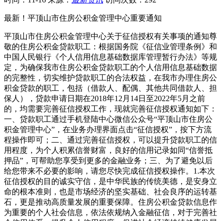
最新！平顶山市住房公积金管理中心重要通知
平顶山市住房公积金管理中心关于征信授权有关事项的通知尊
敬的住房公积金贷款职工：根据国务院《征信业管理条例》和
中国人民银行《个人信用信息基础数据库管理暂行办法》等规
定，为确保我市住房公积金贷款职工的个人信用信息基础数据
的完整性，切实维护贷款职工的合法权益，在我市办理住房公
积金贷款的职工，包括（借款人、配偶、其他共同借款人、担
保人），贷款申请日期在2018年12月14日至2022年5月之前
的，均需要完善征信授权工作，现就完善征信授权通知如下：
一、贷款职工通过手机登陆中心微信公众号“平顶山市住房公
积金管理中心”，在业务办理界面点击“征信授权”，按下方流
程操作即可；二、通过完善征信授权，可以提升贷款职工的信
用程度，为个人积累信誉财富，良好的信用记录如同“信誉抵
押品”，可帮助您享受到更多的金融业务；三、为了避免以后
给您带来不必要的影响，请您尽快完成征信授权操作。1.本次
征信授权的目的诚实守信，是中华民族的传统美德，是安身立
命的根本准则，也是市场经济的坚实基础、社会良序的运转基
石，更是推动高质量发展的重要保障。住房公积金贷款信息作
为重要的个人社会信息，依法依规纳入金融征信，对于完善社