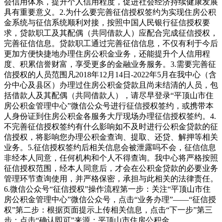
会信用体系，提升个人信用程度，促进社会经济持续健康发展
具有重要意义。2.为什么要完善征信授权签约为实现住房公积
金系统与征信系统顺利对接，按照中国人民银行征信授权要
求，贷款职工及其配偶（共同借款人）应配合完成征信授权，
完善征信信息。贷款职工通过完善征信信息，不仅有利于今后
更加方便快捷地办理住房公积金业务，还能提升个人信用程
度、积累信誉财富，享受更多的金融业务服务。3.需要完善征
信授权的人员范围凡2018年12月14日-2022年5月在我中心（含
分中心及县区）办理过住房公积金贷款且尚未结清的人员，包
括借款人及其配偶（共同借款人），请尽早登录“平顶山市住
房公积金管理中心”微信公众号进行征信授权签约，或携带本
人身份证到住房公积金各服务大厅现场办理征信授权签约。4.
不完善征信授权签约有什么影响如不及时进行公积金贷款的征
信授权，将影响您办理公积金查询、提取、还贷、解押等相关
业务。5.征信授权签约后相关信息会被泄露吗不会，征信信息
非经本人同意，任何机构和个人不得查询。我中心将严格按照
征信授权范围，经本人同意后，才会在公积金贷款的必要业务
管理环节查询使用，并严格保密，承担与此相关的法律责任。
6.微信公众号“征信授权”操作流程第一步：关注“平顶山市住
房公积金管理中心”微信公众号，点击“业务办理”——“征信授
权”第二步：根据页面提示上传相关信息，点击“下一步”第三
步：点击“确认即可”来源：平顶山市住房公积金