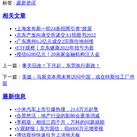
标签 :
最新资讯
相关文章
•
上海发布新一轮24条招商引资“政策
•
京东产发向港交所递交A1招股书2022
•
广东惠州6.2亿元成交2宗商住地创维
•
ETF观察丨京东健康2022年扭亏为盈
•
授信6280亿元！20余家金融机构注入金
上一篇：
事关旧改！下月起，东莞执行新政！
下一篇：
美媒：马斯克本周末将访问中国，或在特斯拉工厂停
留
最新信息
•
小米汽车上市引爆热搜，21.6万元起售
•
合景悠活：地产行业的影响会逐渐消减
•
李稻葵：相信三四个月，万科的问题就能
•
V观财报｜东方国信：拟6000万元增资视
•
博信股份快速拉升上演地天板