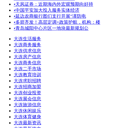
•
天风证券：近期海内外宏观预期向好持
•
中国平安加大投入服务实体经济
•
延边农商银行图们支行开展“谨防电
•
多箭齐发！高层定调+政策护航，机构：楼
•
青岛城阳中心片区一地块最新规划公
大连生活服务
大连商务服务
大连供求信息
大连房产信息
大连商务信息
大连二手市场
大连教育培训
大连求职招聘
大连招商加盟
大连创业投资
大连展会信息
大连旅游信息
大连休闲娱乐
大连体育健身
大连最新资讯