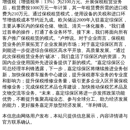
增值税（增值税率：13%）为2100万元。开展保税租赁业务
后，租赁费按1000万元一年计算，其一年租赁费所需的进口税
费为210万元。通过保税租赁模式，使用设备的关税和进口环
节增值税成本节约近九成。欧兴储运2009年入驻嘉定综保区，
主要从事区内的保税仓储、物流、清关一体化服务。“我们通
过首单的操作，打通了各业务环节。接下来，我们将面向所有
客户推广保税租赁的模式。”卢烨说。对于企业而言，保税租
赁业务的开展拓宽了企业发展的市场；对于嘉定综保区而言，
则能进一步促进综合保税区高水平开放、高质量发展。“通过
此次保税租赁业务的‘破冰’，我们盘活了综保区内的资源，为
国内企业使用国外先进设备提供了新的模式。”嘉定综保区公
司总经理羊利锋透露，下一步，嘉定综保区将继续推进业务创
新，加快保税赛车服务中心建设，提升保税赛车业务的专业度
和影响力；提升保税维修业务量，吸引更多企业入区开展保税
维修业务；完成保税艺术品仓库建设，加快推动保税艺术品及
文物交流等业务。“未来，嘉定综保区将进一步发挥政策功能
优势，不断提升集聚高端业态、参与全球分工、助力经济发展
的能力，更好服务嘉定开放型经济发展。”羊利锋说。
本信息由网络用户发布，
本站只提供信息展示，内容详情请与
官方联系确认。