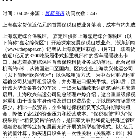
时间：04-09
来源：
最新资讯
访问次数：447
上海嘉定货值近亿元的首票保税租赁业务落地，成本节约九成
上海嘉定综合保税区。 嘉定区供图上海嘉定综合保税区（以
下简称“嘉定综保区”）开始探索发展保税租赁业态。澎湃新闻
（www.thepaper.cn）记者从上海嘉定区获悉，4月7日，载着货
值近1亿元的3200吨级履带式起重机部件的货车缓缓驶出卡
口，标志着嘉定综保区首票保税租赁业务成功落地。此台起重
机高约6米，从德国进口至国内。区内企业上海欧兴储运公司
（以下简称“欧兴储运”）以保税租赁方式，为中石化重型起重
运输公司从迪拜租赁设备，并办理进口报关手续。拆卸后，预
计该大型设备将分70车次，于15天后陆续抵达建筑场地并安装
启用。上海欧兴储运公司副总经理卢烨介绍，这台重量级保税
起重机由于设备本身价格及进口税费昂贵，所以国内市场需求
极少。相比一般贸易，企业通过保税租赁可实现分期缴纳租
金，降低了企业的资金压力和经营成本。“保税租赁”即为“保
税采购”+“租赁贸易”的结合，是国家为鼓励和促进特殊监管区
域融资租赁等业务拓展而允许开展的新型租赁模式。以1亿元
的货值计算，购买进口设备的一次性关税（关税率：8%）和