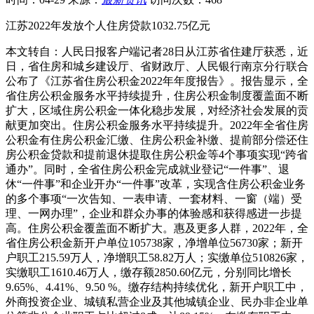
江苏2022年发放个人住房贷款1032.75亿元
本文转自：人民日报客户端记者28日从江苏省住建厅获悉，近
日，省住房和城乡建设厅、省财政厅、人民银行南京分行联合
公布了《江苏省住房公积金2022年年度报告》。报告显示，全
省住房公积金服务水平持续提升，住房公积金制度覆盖面不断
扩大，区域住房公积金一体化稳步发展，对经济社会发展的贡
献更加突出。住房公积金服务水平持续提升。2022年全省住房
公积金有住房公积金汇缴、住房公积金补缴、提前部分偿还住
房公积金贷款和提前退休提取住房公积金等4个事项实现“跨省
通办”。同时，全省住房公积金完成就业登记“一件事”、退
休“一件事”和企业开办“一件事”改革，实现含住房公积金业务
的多个事项“一次告知、一表申请、一套材料、一窗（端）受
理、一网办理”，企业和群众办事的体验感和获得感进一步提
高。住房公积金覆盖面不断扩大。惠及更多人群，2022年，全
省住房公积金新开户单位105738家，净增单位56730家；新开
户职工215.59万人，净增职工58.82万人；实缴单位510826家，
实缴职工1610.46万人，缴存额2850.60亿元，分别同比增长
9.65%、4.41%、9.50 %。缴存结构持续优化，新开户职工中，
外商投资企业、城镇私营企业及其他城镇企业、民办非企业单