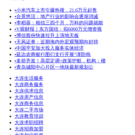
•
小米汽车上市引爆热搜，21.6万元起售
•
合景悠活：地产行业的影响会逐渐消减
•
李稻葵：相信三四个月，万科的问题就能
•
V观财报｜东方国信：拟6000万元增资视
•
博信股份快速拉升上演地天板
•
天风证券：近期海内外宏观预期向好持
•
中国平安加大投入服务实体经济
•
延边农商银行图们支行开展“谨防电
•
多箭齐发！高层定调+政策护航，机构：楼
•
青岛城阳中心片区一地块最新规划公
大连生活服务
大连商务服务
大连供求信息
大连房产信息
大连商务信息
大连二手市场
大连教育培训
大连求职招聘
大连招商加盟