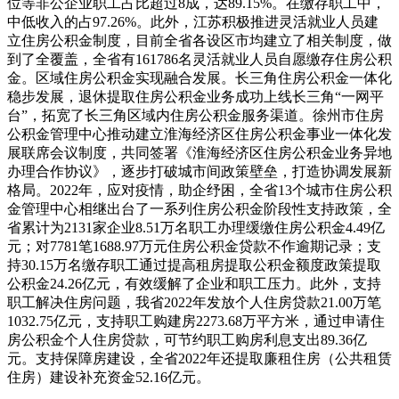
位等非公企业职工占比超过8成，达89.15%。在缴存职工中，
中低收入的占97.26%。此外，江苏积极推进灵活就业人员建
立住房公积金制度，目前全省各设区市均建立了相关制度，做
到了全覆盖，全省有161786名灵活就业人员自愿缴存住房公积
金。区域住房公积金实现融合发展。长三角住房公积金一体化
稳步发展，退休提取住房公积金业务成功上线长三角“一网平
台”，拓宽了长三角区域内住房公积金服务渠道。徐州市住房
公积金管理中心推动建立淮海经济区住房公积金事业一体化发
展联席会议制度，共同签署《淮海经济区住房公积金业务异地
办理合作协议》，逐步打破城市间政策壁垒，打造协调发展新
格局。2022年，应对疫情，助企纾困，全省13个城市住房公积
金管理中心相继出台了一系列住房公积金阶段性支持政策，全
省累计为2131家企业8.51万名职工办理缓缴住房公积金4.49亿
元；对7781笔1688.97万元住房公积金贷款不作逾期记录；支
持30.15万名缴存职工通过提高租房提取公积金额度政策提取
公积金24.26亿元，有效缓解了企业和职工压力。此外，支持
职工解决住房问题，我省2022年发放个人住房贷款21.00万笔
1032.75亿元，支持职工购建房2273.68万平方米，通过申请住
房公积金个人住房贷款，可节约职工购房利息支出89.36亿
元。支持保障房建设，全省2022年还提取廉租住房（公共租赁
住房）建设补充资金52.16亿元。