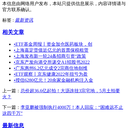
本信息由网络用户发布，
本站只提供信息展示，内容详情请与
官方联系确认。
标签 :
最新资讯
相关文章
•
ETF基金周报丨资金加仓医药板块，创
•
上海嘉定货值近亿元的首票保税租赁
•
上海发布新一轮24条招商引资“政策
•
京东产发向港交所递交A1招股书2022
•
广东惠州6.2亿元成交2宗商住地创维
•
ETF观察丨京东健康2022年扭亏为盈
•
授信6280亿元！20余家金融机构注入金
上一篇：
总价超36.6亿起拍！大沥连挂3宗宅地，5月土拍要
火？
下一篇：
李亚鹏被强制执行4000万！本人回应：“困难远不止
这四千万”
最新信息