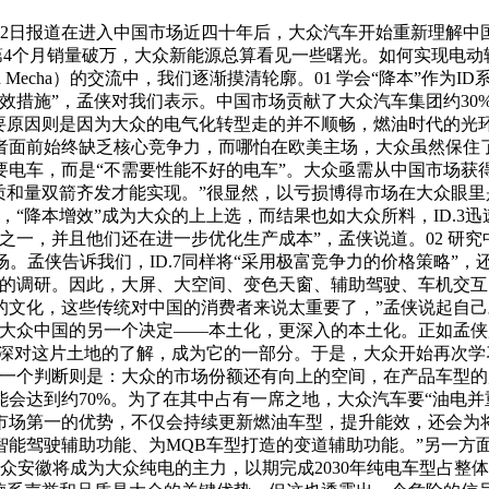
2日报道在进入中国市场近四十年后，大众汽车开始重新理解中国市场
D家族第4个月销量破万，大众新能源总算看见一些曙光。如何实现
 Mecha）的交流中，我们逐渐摸清轮廓。01 学会“降本”作为I
效措施”，孟侠对我们表示。中国市场贡献了大众汽车集团约30
要原因则是因为大众的电气化转型走的并不顺畅，燃油时代的光环
消费者面前始终缺乏核心竞争力，而哪怕在欧美主场，大众虽然保
电车，而是“不需要性能不好的电车”。大众亟需从中国市场获
质和量双箭齐发才能实现。”很显然，以亏损博得市场在大众眼里
，“降本增效”成为大众的上上选，而结果也如大众所料，ID.3
并且他们还在进一步优化生产成本”，孟侠说道。02 研究中国人需
市场。孟侠告诉我们，ID.7同样将“采用极富竞争力的价格策略”
的调研。因此，大屏、大空间、变色天窗、辅助驾驶、车机交互，
文化，这些传统对中国的消费者来说太重要了，”孟侠说起自己
大众中国的另一个决定——本土化，更深入的本土化。正如孟侠所
加深对这片土地的了解，成为它的一部分。于是，大众开始再次学
一个判断则是：大众的市场份额还有向上的空间，在产品车型的层
比可能会达到约70%。为了在其中占有一席之地，大众汽车要“油
市场第一的优势，不仅会持续更新燃油车型，提升能效，还会为将
智能驾驶辅助功能、为MQB车型打造的变道辅助功能。”另一方
众安徽将成为大众纯电的主力，以期完成2030年纯电车型占整体品牌