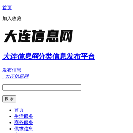
首页
加入收藏
大连信息网
分类信息发布平台
发布信息
大连信息网
首页
生活服务
商务服务
供求信息