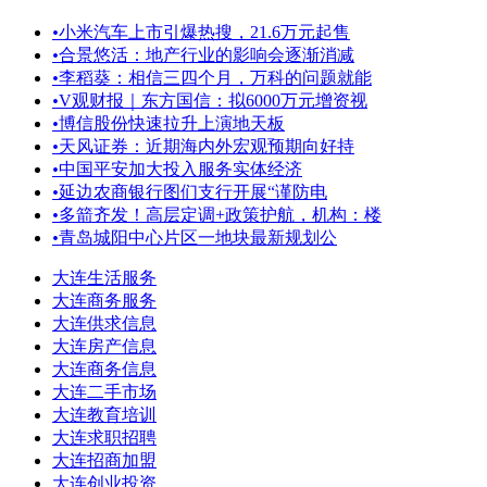
•
小米汽车上市引爆热搜，21.6万元起售
•
合景悠活：地产行业的影响会逐渐消减
•
李稻葵：相信三四个月，万科的问题就能
•
V观财报｜东方国信：拟6000万元增资视
•
博信股份快速拉升上演地天板
•
天风证券：近期海内外宏观预期向好持
•
中国平安加大投入服务实体经济
•
延边农商银行图们支行开展“谨防电
•
多箭齐发！高层定调+政策护航，机构：楼
•
青岛城阳中心片区一地块最新规划公
大连生活服务
大连商务服务
大连供求信息
大连房产信息
大连商务信息
大连二手市场
大连教育培训
大连求职招聘
大连招商加盟
大连创业投资