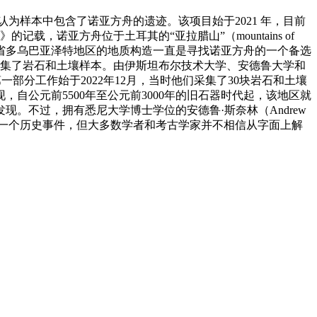
为样本中包含了诺亚方舟的遗迹。该项目始于2021 年，目前
，诺亚方舟位于土耳其的“亚拉腊山”（mountains of
阿勒省多乌巴亚泽特地区的地质构造一直是寻找诺亚方舟的一个备选
址采集了岩石和土壤样本。由伊斯坦布尔技术大学、安德鲁大学和
分工作始于2022年12月，当时他们采集了30块岩石和土壤
，自公元前5500年至公元前3000年的旧石器时代起，该地区就
。不过，拥有悉尼大学博士学位的安德鲁·斯奈林（Andrew
为是一个历史事件，但大多数学者和考古学家并不相信从字面上解