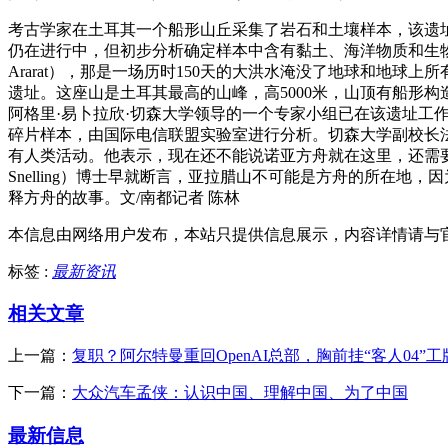
考古学家在土耳其一个船形山丘采集了岩石和土壤样本，该遗址与
仍在进行中，但初步分析确定样本中含有黏土、海洋物质和生物。按传
Ararat），那是一场历时150天的大洪水淹没了地球和地
遗址。这座山是土耳其最高的山峰，高5000米，山顶有船形构
阿格里·易卜拉欣·切森大学领导的一个专家小组已在该遗址工作
碎片样本，由国际电信联盟实验室进行分析。切森大学副校长法鲁克
有人类活动。他表示，现在还不能说诺亚方舟就在这里，还需要长
Snelling）博士早就断言，亚拉腊山不可能是方舟的所在
释方舟的故事。文/南都记者 陈林
本信息由网络用户发布，
本站只提供信息展示，内容详情请与
标签 :
最新资讯
相关文章
上一篇：
复职？阿尔特曼重回OpenAI总部，胸前挂“客人04”
下一篇：
大众汽车孟侠：认识中国、理解中国、为了中国
最新信息