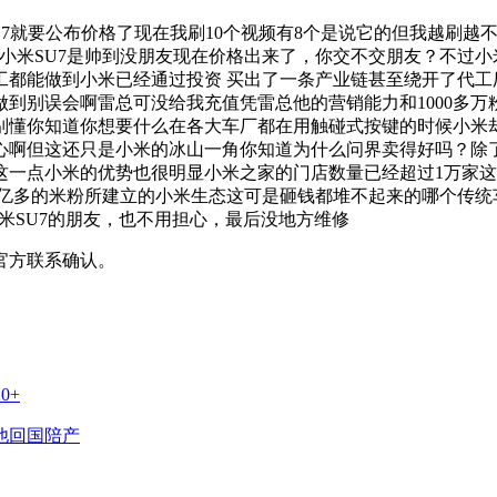
小米SU7就要公布价格了现在我刷10个视频有8个是说它的但我越
小米SU7是帅到没朋友现在价格出来了，你交不交朋友？不过
工都能做到小米已经通过投资 买出了一条产业链甚至绕开了代工
到别误会啊雷总可没给我充值凭雷总他的营销能力和1000多
别懂你知道你想要什么在各大车厂都在用触碰式按键的时候小米
心啊但这还只是小米的冰山一角你知道为什么问界卖得好吗？除
这一点小米的优势也很明显小米之家的门店数量已经超过1万家
这6亿多的米粉所建立的小米生态这可是砸钱都堆不起来的哪个传
米SU7的朋友，也不用担心，最后没地方维修
官方联系确认。
0+
他回国陪产