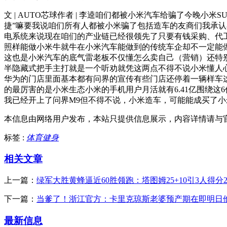
文 | AUTO芯球作者 | 李逵咱们都被小米汽车给骗了今晚
捷”嘛要我说咱们所有人都被小米骗了包括造车的友商们我承认
电系统来说现在咱们的产业链已经很领先了只要有钱采购、代
照样能做小米牛就牛在小米汽车能做到的传统车企却不一定能做
这也是小米汽车的底气雷老板不仅懂怎么卖自己（营销）还特
半隐藏式把手主打就是一个听劝就凭这两点不得不说小米懂人
华为的门店里面基本都有问界的宣传有些门店还停着一辆样车
的最厉害的是小米生态小米的手机用户月活就有6.41亿围绕
我已经开上了问界M9但不得不说，小米造车，可能能成买了小
本信息由网络用户发布，
本站只提供信息展示，内容详情请与
标签 :
体育健身
相关文章
上一篇：
绿军大胜黄蜂逼近60胜领跑：塔图姆25+10引3人得分2
下一篇：
当爹了！浙江官方：卡里克琼斯老婆预产期在即明日
最新信息