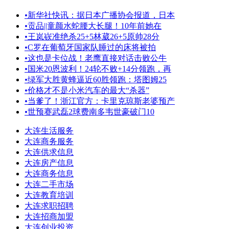
•
新华社快讯：据日本广播协会报道，日本
•
贡品||童颜水蛇腰大长腿！10年前她在
•
王岚嵚准绝杀25+5林葳26+5原帅28分
•
️C罗在葡萄牙国家队睡过的床将被拍
•
这也是卡位战！老鹰直接对话击败公牛
•
国米20恩波利！24轮不败+14分领跑，再
•
绿军大胜黄蜂逼近60胜领跑：塔图姆25
•
价格才不是小米汽车的最大“杀器”
•
当爹了！浙江官方：卡里克琼斯老婆预产
•
世预赛武磊2球费南多韦世豪破门10
大连生活服务
大连商务服务
大连供求信息
大连房产信息
大连商务信息
大连二手市场
大连教育培训
大连求职招聘
大连招商加盟
大连创业投资