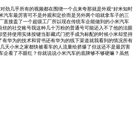
刷越不对劲几乎所有的视频都在围绕一个点来夸那就是外观“好米知时
小米汽车最厉害可不是外观和定价而是另外两个咱就拿车子的三
厂直接盖了一个超级工厂所以现在传统车企能做到的小米汽车
万粉丝的社交账号我这种几十万粉的普通号可能还入不了他的法眼
却坚持使用实体按键当影藏式门把手成为标配的时候小米却坚持
了有华为的技术和背书还有华为的线下渠道就我看到的情况所有
这几天小米之家都快被看车的人流量给挤爆了但这还不是最厉害
统车企看了不眼红？你就说说小米汽车的底牌够不够硬嘛？虽然