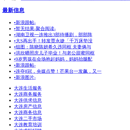
最新信息
•
新浪跟帖-
•
暂无结果-聚合阅读-
•
湖南卫视一连推出3部待播剧，部部阵
•
大S再出手！转发贾永婕「千万床垫没
•
组图：陈晓陈妍希久违同框 夫妻俩与
•
洪欣晒照庆儿子毕业！与老公甜蜜同框
•
9岁男孩在会场抱起妈妈，妈妈抬腿配
•
新浪跟帖-
•
连夺8冠，央媒点赞！芒果台一发飙，又一
•
新浪图片-
大连生活服务
大连商务服务
大连供求信息
大连房产信息
大连商务信息
大连二手市场
大连教育培训