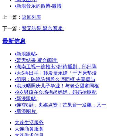
•
新浪音乐的微博-微博
上一篇：
返回列表
下一篇：
暂无结果-聚合阅读-
最新信息
•
新浪跟帖-
•
暂无结果-聚合阅读-
•
湖南卫视一连推出3部待播剧，部部阵
•
大S再出手！转发贾永婕「千万床垫没
•
组图：陈晓陈妍希久违同框 夫妻俩与
•
洪欣晒照庆儿子毕业！与老公甜蜜同框
•
9岁男孩在会场抱起妈妈，妈妈抬腿配
•
新浪跟帖-
•
连夺8冠，央媒点赞！芒果台一发飙，又一
•
新浪图片-
大连生活服务
大连商务服务
大连供求信息