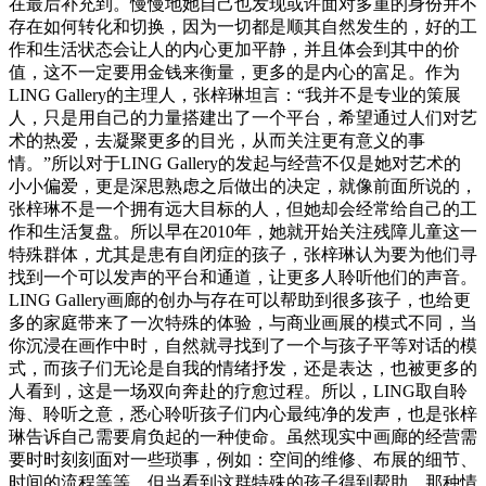
在最后补充到。慢慢地她自己也发现或许面对多重的身份并不
存在如何转化和切换，因为一切都是顺其自然发生的，好的工
作和生活状态会让人的内心更加平静，并且体会到其中的价
值，这不一定要用金钱来衡量，更多的是内心的富足。作为
LING Gallery的主理人，张梓琳坦言：“我并不是专业的策展
人，只是用自己的力量搭建出了一个平台，希望通过人们对艺
术的热爱，去凝聚更多的目光，从而关注更有意义的事
情。”所以对于LING Gallery的发起与经营不仅是她对艺术的
小小偏爱，更是深思熟虑之后做出的决定，就像前面所说的，
张梓琳不是一个拥有远大目标的人，但她却会经常给自己的工
作和生活复盘。所以早在2010年，她就开始关注残障儿童这一
特殊群体，尤其是患有自闭症的孩子，张梓琳认为要为他们寻
找到一个可以发声的平台和通道，让更多人聆听他们的声音。
LING Gallery画廊的创办与存在可以帮助到很多孩子，也给更
多的家庭带来了一次特殊的体验，与商业画展的模式不同，当
你沉浸在画作中时，自然就寻找到了一个与孩子平等对话的模
式，而孩子们无论是自我的情绪抒发，还是表达，也被更多的
人看到，这是一场双向奔赴的疗愈过程。所以，LING取自聆
海、聆听之意，悉心聆听孩子们内心最纯净的发声，也是张梓
琳告诉自己需要肩负起的一种使命。虽然现实中画廊的经营需
要时时刻刻面对一些琐事，例如：空间的维修、布展的细节、
时间的流程等等，但当看到这群特殊的孩子得到帮助，那种情