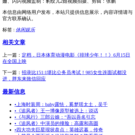
姗、闪闪视频监制：豹纹儿2姐视频拍摄、剪辑：张鹏
本信息由网络用户发布，
本站只提供信息展示，内容详情请与
官方联系确认。
标签 :
休闲娱乐
相关文章
上一篇：
定档，日本体育动漫电影《排球少年！！》6月15日
在全国上映
下一篇：
招录比151:1堪比公务员考试！985女生连面试都没
进，胖东来致信回应
最新信息
•
上海时装周：baby露怯，奚梦瑶太土，吴千
•
《追风者》王一博像原型被选上：说话
•
《与凤行》三郎云娘：“吾以吾名引忘
•
《追风者》中演员的撞脸：高露和高圆
•
四大功夫巨星现状盘点：英雄迟暮，传奇