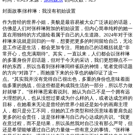
封面故事|张梓琳：我没有初始设置
作为曾经的世界小姐，美貌是最容易被大众广泛谈起的话题，
仿佛是人们对张梓琳附加的初始设置，但内心简单纯粹的她一
直在用独特的方式描绘着属于自己的人生道路。2024年对于张
梓琳来说就是回归的一年，想要把更多的时间留给自己，无论
是工作还是生活，都会更加专注。用她自己的话概括就是“非
常开心，也充满期待”。其实，一直以来，人们都会以张梓琳
的多重身份开启话题，但对于今天的采访，我们更想聊点不一
样的东西，所以当看到张梓琳同样雀跃的神情，笔者觉得话题
的方向“对路了”，而她接下来的分享也的确印证了这一
点。“其实我并没有觉得自己很出色，多重的身份也意味着面
临多重的挑战，但这些都是构成我生活的一部分，所以尽力做
好就够了。”张梓琳思索着说到。她认为自己不是一个拥有远
大理想的人，也从没想过要成为什么样的人，或者达成怎样的
目标，在她看来无论是曾经的世界小姐还是如今的画廊主理
人，都只是分工不同，但她的工作类型和经历意味着要肩负起
更多的社会责任，这是张梓琳与自己内心达成的共识。“我更
在意过程，而不是结果，所以虽然我对自己没有那么严苛，但
还是希望能够通过自己的力量做一些有意义的事情。”张梓琳