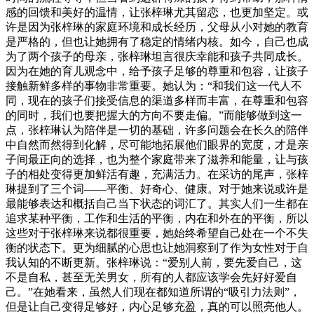
感的回馈和美好的温情，让张梓琳尤其留恋，也更加坚定。或
许是因为张梓琳的家庭环境和成长经历，父母从小对她的教育
是严格的，但也让她拥有了稳定的情绪内核。如今，自己也成
为了两个孩子的母亲，张梓琳坦言很庆幸能和孩子共同成长。
因为在她的育儿观念中，给予孩子足够的尊重和包容，让孩子
接触新鲜多样的事物非常重要。她认为：“和我们这一代人不
同，现在的孩子们接受信息的渠道多样而丰富，在尊重和包容
的同时，我们也要把握大的方向不要走偏。”而能够做到这一
点，张梓琳认为陪伴是一切的基础，许多问题会在长久的陪伴
中自然而然得到化解，尽可能地拓展他们眼界的宽度，才是亲
子间最正向的选择，也为整个家庭带来了滋养和能量，让与孩
子的相处变得更加鲜活有趣，充满活力。在采访的尾声，张梓
琳提到了三个词——平衡、好奇心、健康。对于她来说或许是
最能够表达和概括自己当下状态的词汇了。其实人们一生都在
追求某种平衡，工作和生活的平衡，内在和外在的平衡，所以
这些对于张梓琳来说都很重要，她始终希望自己处在一个不失
衡的状态下。更为细腻的心思也让她洞察到了作为女性对于自
我认知的不断更新。张梓琳说：“爱别人前，要先爱自己，这
不是自私，甚至无关男女，所有的人都应该学会先好好爱自
己。”在她看来，虽然人们现在都知道所谓的“吸引力法则”，
但是让自己变得足够好，内心足够充盈，真的可以照亮他人。