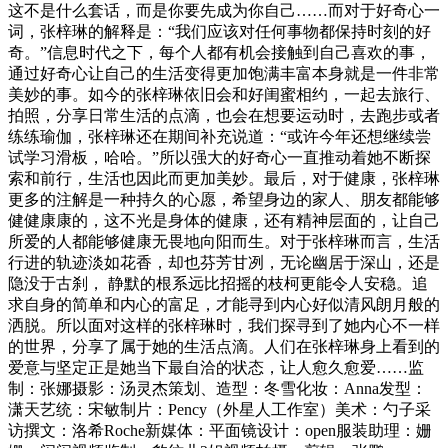
这不是什么套话，而是你要先成为你自己……而对于好奇心一
词，张梓琳的解释是：“我们应该对任何事物都保持时刻的好
奇。”信息时代之下，每个人都有机会接触到自己喜欢的事，
通过好奇心让自己的生活变得更加饱满丰富本身就是一件非常
美妙的事。如今的张梓琳依旧会和好闺蜜相约，一起去旅行、
拍照，分享日常生活的点滴，也会在想要运动时，去跑步或者
练练瑜伽，张梓琳还在期间补充说道：“或许今年还想继续尝
试学习滑板，哈哈。”所以强大的好奇心一直推动着她不断探
索和前行，生活也因此而更加美妙。最后，对于健康，张梓琳
更多的注解是一种持久的心愿，希望身边的家人、朋友都能够
健健康康的，这不光是身体的健康，还有精神层面的，让自己
所爱的人都能够健康无畏地向阳而生。对于张梓琳而言，生活
行进的轨迹淡如花香，却也芬芳甘冽，无论幽居于深山，还是
隐没于古刹， 静默的根系远比招摇的枝柯更能令人安稳。追
求自身的简单和内心的富足，才能寻到内心好似清风朗月般的
洒脱。所以面对这样的张梓琳时，我们探寻到了她内心不一样
的世界，分享了属于她的生活点滴。人们在张梓琳身上看到的
爱意与坚定正是她当下最自洽的状态，让人愈久愈爱……监
制：张娜摄影：汤灵杰策划、造型：冬雪化妆：Anna发型：
潇天艺统：宋敏制片：Pency（外星人工作室）美术：勺子采
访撰文：洛希Roche新媒体：平面镜设计：open服装助理：姗