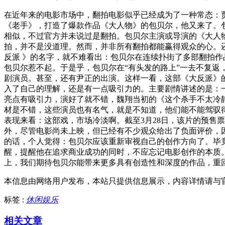
在近年来的电影市场中，翻拍电影似乎已经成为了一种常态：
《老手》，打造了爆款作品《大人物》的包贝尔，他又来了。包
相似，不过官方并未说过是翻拍。包贝尔主演或导演的《大人
拍，并不是没道理。然而，并非所有翻拍都能赢得观众的心。
反派 》的名字，就不难看出：包贝尔在连续扑街了多部翻拍作
包贝尔惹不起。于是乎，包贝尔在“有头发的路上”一去不复
剧演员。甚至，还有尹正的出演。这样一看，这部《大反派》
入了自己的理解，还是有一点吸引力的。主要剧情讲述的是：
亮点有吸引力，演好了就不错，魏翔当初的《这个杀手不太冷
材是不错，这些演员也有名气，就是不知道，他们能不能驾驭
表现来看：这部戏，市场冷淡啊。截至3月28日，该片的预售票
外，尽管电影尚未上映，但已经有不少观众给出了负面评价，
的话，个人觉得：包贝尔应该重新审视自己的创作方向了。毕
醒，提醒他在追求商业成功的同时，不应忘记电影创作的本质
上，我们期待包贝尔能带来更多具有创造性和深度的作品，重
本信息由网络用户发布，
本站只提供信息展示，内容详情请与
标签 :
休闲娱乐
相关文章