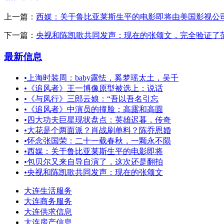
上一篇：
西媒：关于鲁比亚莱斯生平的电影即将由美国影视公
下一篇：
央视和陈凯歌共同发声：现在的张颂文，完全验证了
最新信息
•
上海时装周：baby露怯，奚梦瑶太土，吴千
•
《追风者》王一博像原型被选上：说话
•
《与凤行》三郎云娘：“吾以吾名引忘
•
《追风者》中演员的撞脸：高露和高圆
•
四大功夫巨星现状盘点：英雄迟暮，传奇
•
大花是个两面派？肖战刷单料？陈乔恩婚
•
怀念张国荣：二十一载春秋，一颗永不陨
•
西媒：关于鲁比亚莱斯生平的电影即将
•
包贝尔又来自导自演了，这次还是翻拍
•
央视和陈凯歌共同发声：现在的张颂文
大连生活服务
大连商务服务
大连供求信息
大连房产信息