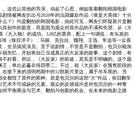
》。这也让其他的导演，动起了心思，例如靠着翻拍韩国电影
剧情被网友扒出与2020年的法国爆款作品《谁是大英雄》十分
什么？》均是翻拍的韩国电影，由此可见，网友们怀疑新片是翻
为其创作的新意，而是因为观众对其作品的不满和失望。从《大
着《大人物》的成功。3,8亿的票房，配上一句调侃：有头发的
嘉琦（辣目洋子），马丽、克拉拉、魏翔、王迅、常远等一众喜
笑，全员搞笑演员。至于说剧情，不管是不是翻拍，包贝尔能加
车祸失忆，开始将自己当成真正的大反派的故事。这个剧情，有
很不好看。所以，《大反派》的前途，其实是不明确的。这个题
俩王，单出必赢非得四带二。不过，就《大反派》在预售阶段的
绩，在接下来的清明档期中的12部新片里边，属于吊车尾的。另
全都毁了原作的那种。若是包贝尔的这部“大”作品，依旧翻车
影艺术不可或缺的元素。观众的反馈或许是对包贝尔的一种警
如何平衡商业与艺术、翻拍与创新的机会。在未来的电影之路