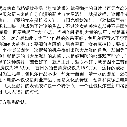
贾玲的春节档爆款作品《热辣滚烫》就是翻拍的日片《百元之恋
贝尔新带来的自导自演的新片《大反派》，就是这样。这部作品
物》、《我的女友是机器人》、《阳光姐妹淘》、《动物园里有
还未上映，就成为了讨论的焦点，不过这次的关注点却并不是因
品后，再度动起了“大”心思。当初他能得到大量的认可，就是靠
返，这一次亦是如此，为了让作品的效果更好，包贝尔还请来了李
的确有火的潜力：要颜值有颜值，男有尹正，女有克拉拉，要搞
一个小演员因为一次偶然的机会得到出演大反派的角色，却因为
静》就是走的《大反派》的思路，只是魏翔演的那部戏有些尬，
得了这种路数，驾驭好了，就是王炸，驾驭不好，就是四个二带
房仅为28.3万元，首日的预售票房仅仅为18.9万元。这样的成
因为近几年，包贝尔作品不少，却无一自创，清一水的翻拍，还都
竟：电影不仅仅是商业产品，更是文化的传递。创新和真诚是电
。《大反派》的表现或许是一个转折点，一个让包贝尔重新思考
回《大人物》的时代。
官方联系确认。