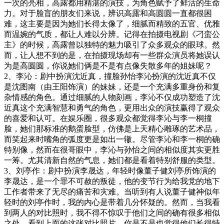
一次的亮相，高露都用精湛的演技，为角色赋予了鲜活的生命
力。对于脸盲的朋友们来说，辨识高露和高圆圆一直都很困
难，这主要是因为她们长得太像了，细腻而精致的五官、优雅
而温婉的气质，都让人难以分辨。记得在拍摄电视剧《刁蛮公
主》的时候，高露曾以独特的魅力吸引了众多观众的眼球。然
而，让人想不到的是，在拍摄现场却有一些群众演员将她误认
为是高圆圆，你说她们俩是不是有点像失散多年的姐妹呢？
2、李沁：剧中扮演沈近真，撞脸孙怡李沁扮演的沈近真不仅
是沈图南（由王阳饰演）的妹妹，还是一个充满多重身份和复
杂情感的角色。通过细腻的人物刻画，李沁不仅成功塑造了沈
近真这个充满智慧和勇气的角色，更用出众的演技赢得了观众
的喜爱和认可。在娱乐圈，很多观众都觉得李沁与李一桐撞
脸，她们那标准的鹅蛋脸型，仿佛是上天精心雕琢的艺术品，
而笑起来时嘴角的弧度更是如出一辙。尽管李沁和李一桐的确
特别像，然而在很哥眼中，李沁与孙怡之间的相似度其实更胜
一筹。尤其清新自然的气息，她们都是看着特别舒服的类型。
3、刘亭作：剧中扮演李晟达，年轻时像董子健刘亭所饰演的
李晟达，是一个罪不可赦的叛徒，他的变节行为给我党的地下
工作者带来了无尽的痛苦和灾难。当听到有人说董子健神似年
轻时的刘亭作时，我的内心是带着几分怀疑的。然而，当我看
到两人的对比照时，我不得不惊叹于他们之间的确有很多相似
之处。看到上面的这张对比照片，你是不是也觉得他们长得特