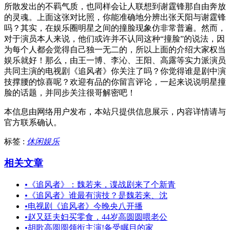
所散发出的不羁气质，也同样会让人联想到谢霆锋那自由奔放
的灵魂。上面这张对比照，你能准确地分辨出张天阳与谢霆锋
吗？其实，在娱乐圈明星之间的撞脸现象仿非常普遍。然而，
对于演员本人来说，他们或许并不认同这种“撞脸”的说法，因
为每个人都会觉得自己独一无二的，所以上面的介绍大家权当
娱乐就好！那么，由王一博、李沁、王阳、高露等实力派演员
共同主演的电视剧《追风者》你关注了吗？你觉得谁是剧中演
技撑腰的惊喜呢？欢迎有品的你留言评论，一起来说说明星撞
脸的话题，并同步关注很哥解密吧！
本信息由网络用户发布，
本站只提供信息展示，内容详情请与
官方联系确认。
标签 :
休闲娱乐
相关文章
•
《追风者》：魏若来，谍战剧来了个新青
•
《追风者》谁最有演技？是魏若来、沈
•
电视剧《追风者》今晚央八开播
•
赵又廷夫妇买零食，44岁高圆圆喂老公
•
胡歌高圆圆领衔主演!备受瞩目的家