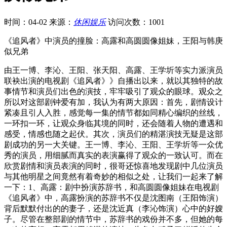
时间：04-02
来源：
休闲娱乐
访问次数：1001
《追风者》中演员的撞脸：高露和高圆圆像姐妹，王阳与韩庚
似兄弟
由王一博、李沁、王阳、张天阳、高露、王学圻等实力派演员
联袂出演的电视剧《追风者》》自播出以来，就以其独特的故
事情节和演员们出色的演技，牢牢吸引了观众的眼球。观众之
所以对这部剧钟爱有加，我认为有两大原因：首先，剧情设计
紧凑且引人入胜，感觉每一集的情节都如同精心编织的丝线，
一环扣一环，让观众身临其境的同时，还会随着人物的遭遇和
感受，情感也随之起伏。其次，演员们的精湛演技无疑是这部
剧成功的另一大关键。王一博、李沁、王阳、王学圻等一众优
秀的演员，用细腻而真实的表演赢得了观众的一致认可。而在
欣赏剧情和演员表演的同时，很哥还惊喜地发现剧中几位演员
与其他明星之间竟然有着奇妙的相似之处，让我们一起来了解
一下：1、高露：剧中扮演苏辞书，和高圆圆像姐妹在电视剧
《追风者》中，高露扮演的苏辞书不仅是沈图南（王阳饰演）
背后默默付出的的妻子，还是沈近真（李沁饰演）心中的好嫂
子。尽管在整部剧的情节中，苏辞书的戏份并不多，但她的每