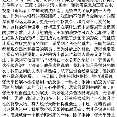
别像呢？4、王阳：剧中扮演沈图南，和韩庚像兄弟王阳在电
视剧《追风者》中饰演的沈图南，无疑成为了该剧的一大亮
点。作为中央银行的高级顾问，沈图南不仅拥有金融专才的深
厚背景和远见卓识，更是一个性格复杂、城府深不可测的角
色。这样的角色设定，使得王阳在演绎过程中需要展现出极高
的演技水准。让人欣慰的是，王阳的演技你可以永远相信，通
过细致入微的演绎，王阳成功地塑造了沈图南的形象，而且还
让观众在欣赏剧情的同时，感受到了角色的魅力。王阳与韩庚
都是观众熟悉和喜爱的演员，因为外貌上的相似，所以也引发
了观众的无限遐想。记得网络上曾流传着两人是表兄弟的说
法，你觉得可信度高吗？记得在一次公开的采访中，韩庚曾对
这个传言进行了澄清，他是这样说的：我和王阳只是很好的朋
友，我们之间的关系非常熟络，私下里也会经常交流，但我们
并不是亲属关系。5、张天阳：剧中扮演林樵松，神似谢霆锋
张天阳扮演林樵松是剧中的反派，一出场，眼神中的凌厉和言
语间的刻薄，真的会让人心生畏惧。尽管只是剧中的配角，但
张天阳用自然生动的演技，巧妙地将角色冷酷与柔情、无情与
挣扎、矛盾与和谐，交织在一起，让林樵松成为了一个极具个
性的复杂人物。有人说张天阳长得像聂远，不过，在电视剧
《追风者》中，我更觉得张天阳神似谢霆锋，尤其是深邃的眼
神，感觉就像一个模子刻出来的一样。除了眼神，张天阳身上