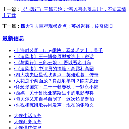
上一篇：
《与凤行》三郎云娘：“吾以吾名引忘川”，不负真情
十五载
下一篇：
四大功夫巨星现状盘点：英雄迟暮，传奇依旧
最新信息
•
上海时装周：baby露怯，奚梦瑶太土，吴千
•
《追风者》王一博像原型被选上：说话
•
《与凤行》三郎云娘：“吾以吾名引忘
•
《追风者》中演员的撞脸：高露和高圆
•
四大功夫巨星现状盘点：英雄迟暮，传奇
•
大花是个两面派？肖战刷单料？陈乔恩婚
•
怀念张国荣：二十一载春秋，一颗永不陨
•
西媒：关于鲁比亚莱斯生平的电影即将
•
包贝尔又来自导自演了，这次还是翻拍
•
央视和陈凯歌共同发声：现在的张颂文
大连生活服务
大连商务服务
大连供求信息